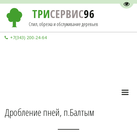
Пере
ТРИ
СЕРВИС
96
Спил, обрезка и обслуживание деревьев
+7(343) 200-24-64
Дробление пней, п.Балтым