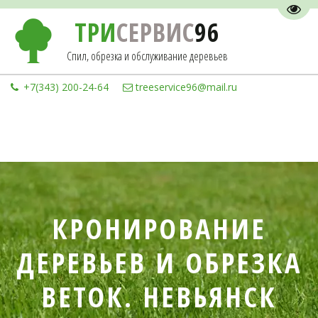
Пере
ТРИ
СЕРВИС
96
Спил, обрезка и обслуживание деревьев
+7(343) 200-24-64
treeservice96@mail.ru
КРОНИРОВАНИЕ
ДЕРЕВЬЕВ И ОБРЕЗКА
ВЕТОК. НЕВЬЯНСК