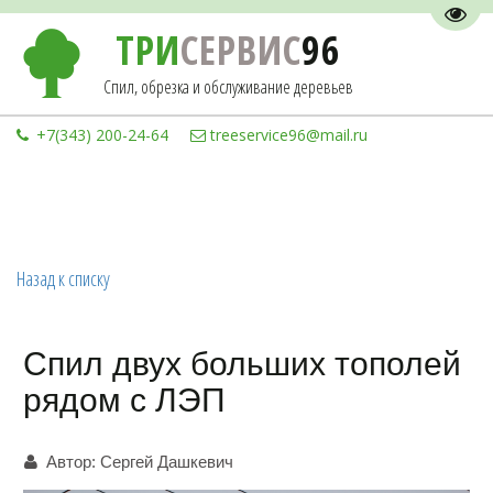
Пере
ТРИ
СЕРВИС
96
Спил, обрезка и обслуживание деревьев
+7(343) 200-24-64
treeservice96@mail.ru
Назад к списку
Спил двух больших тополей
рядом с ЛЭП
Автор:
Сергей Дашкевич