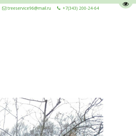
Пере
treeservice96@mail.ru
+7(343) 200-24-64