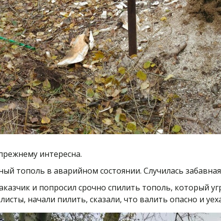
 прежнему интересна.
ный тополь в аварийном состоянии. Случилась забавная 
аказчик и попросил срочно спилить тополь, который угр
листы, начали пилить, сказали, что валить опасно и уех