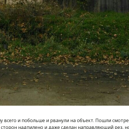
 всего и побольше и рванули на объект. Пошли смотрет
х сторон надпилено и даже сделан направляющий рез, н